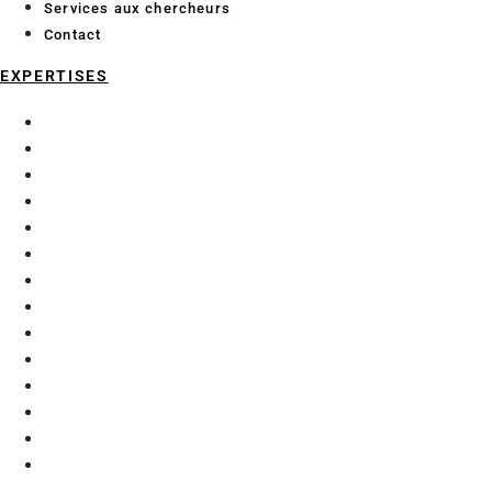
Services aux chercheurs
Contact
EXPERTISES
Chimie analytique
Data Science et Intelligence Artificielle
Économie et géographie maritime
Enzymologie et glycochimie
Exploration fonctionnelle préclinique
Génie Civil
Matériaux
Mécanique
Microalgues
Procédés d’extraction
Purification
Robotique et automatisation
Thérapie génique
Thermique