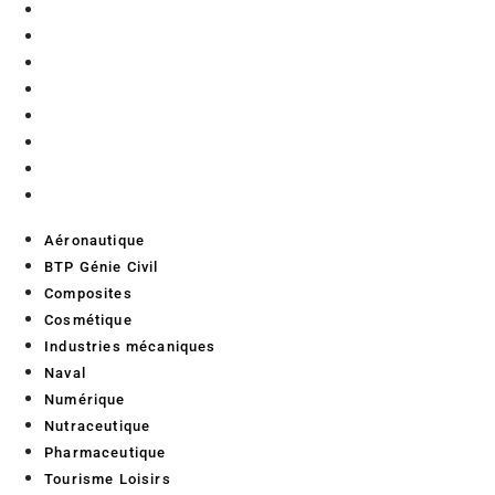
Composites
Cosmétique
Industries mécaniques
Naval
Numérique
Nutraceutique
Pharmaceutique
Tourisme Loisirs
Aéronautique
BTP Génie Civil
Composites
Cosmétique
Industries mécaniques
Naval
Numérique
Nutraceutique
Pharmaceutique
Tourisme Loisirs