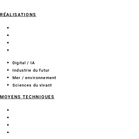
RÉALISATIONS
Digital / IA
Industrie du futur
Mer / environnement
Sciences du vivant
Digital / IA
Industrie du futur
Mer / environnement
Sciences du vivant
MOYENS TECHNIQUES
Essais pour l’industrie
Essais pour les bioprocédés
Laboratoires de recherche
Méthodologie projet