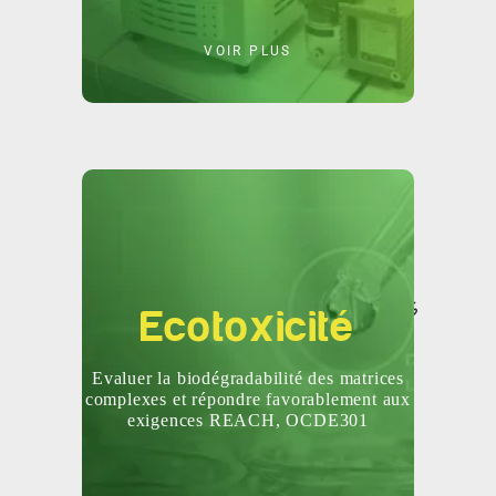
VOIR PLUS
pour créer les
efficaces
solutions les plus
Ecotoxicité
Evaluer la biodégradabilité des matrices
complexes et répondre favorablement aux
exigences REACH, OCDE301