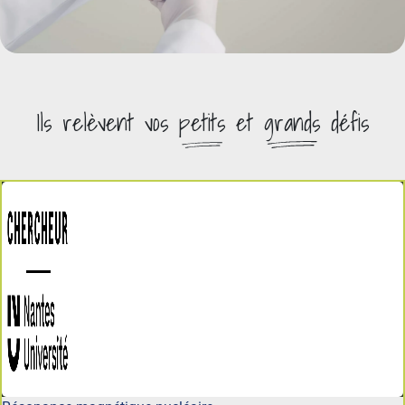
Ils relèvent vos
petits
et
grands
défis