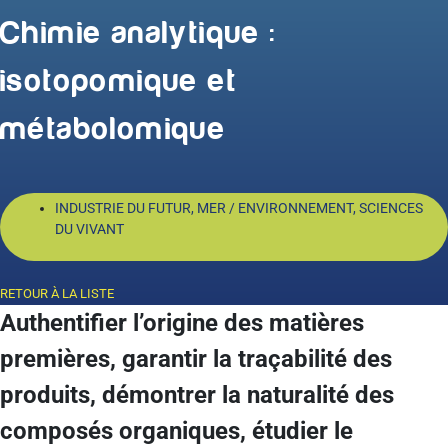
Chimie analytique :
isotopomique et
métabolomique
INDUSTRIE DU FUTUR
,
MER / ENVIRONNEMENT
,
SCIENCES
DU VIVANT
RETOUR À LA LISTE
Authentifier l’origine des matières
premières, garantir la traçabilité des
produits, démontrer la naturalité des
composés organiques, étudier le