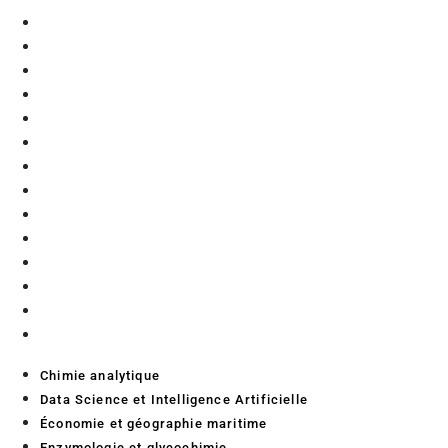
Chimie analytique
Data Science et Intelligence Artificielle
Économie et géographie maritime
Enzymologie et glycochimie
Exploration fonctionnelle préclinique
Génie Civil
Matériaux
Mécanique
Microalgues
Procédés d’extraction
Purification
Robotique et automatisation
Thérapie génique
Thermique
Chimie analytique
Data Science et Intelligence Artificielle
Économie et géographie maritime
Enzymologie et glycochimie