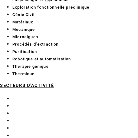
Exploration fonctionnelle préclinique
Génie Civil
Matériaux
Mécanique
Microalgues
Procédés d’extraction
Purification
Robotique et automatisation
Thérapie génique
Thermique
SECTEURS D'ACTIVITÉ
Aéronautique
BTP Génie Civil
Composites
Cosmétique
Industries mécaniques
Naval