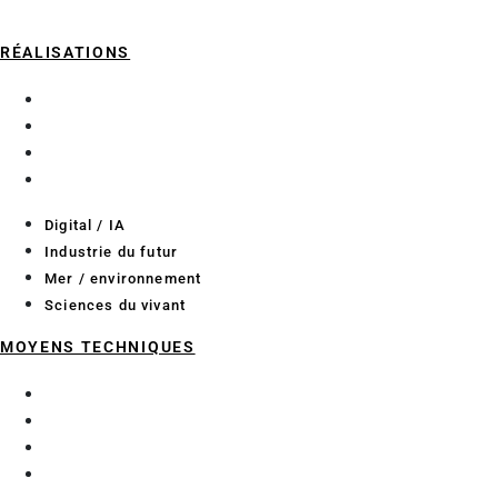
RÉALISATIONS
Digital / IA
Industrie du futur
Mer / environnement
Sciences du vivant
Digital / IA
Industrie du futur
Mer / environnement
Sciences du vivant
MOYENS TECHNIQUES
Essais pour l’industrie
Essais pour les bioprocédés
Laboratoires de recherche
Méthodologie projet