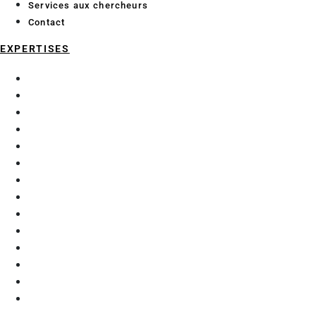
Services aux chercheurs
Contact
EXPERTISES
Chimie analytique
Data Science et Intelligence Artificielle
Économie et géographie maritime
Enzymologie et glycochimie
Exploration fonctionnelle préclinique
Génie Civil
Matériaux
Mécanique
Microalgues
Procédés d’extraction
Purification
Robotique et automatisation
Thérapie génique
Thermique