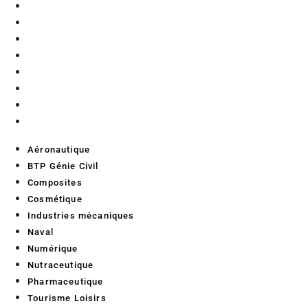
Composites
Cosmétique
Industries mécaniques
Naval
Numérique
Nutraceutique
Pharmaceutique
Tourisme Loisirs
Aéronautique
BTP Génie Civil
Composites
Cosmétique
Industries mécaniques
Naval
Numérique
Nutraceutique
Pharmaceutique
Tourisme Loisirs