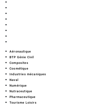
Composites
Cosmétique
Industries mécaniques
Naval
Numérique
Nutraceutique
Pharmaceutique
Tourisme Loisirs
Aéronautique
BTP Génie Civil
Composites
Cosmétique
Industries mécaniques
Naval
Numérique
Nutraceutique
Pharmaceutique
Tourisme Loisirs