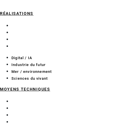
RÉALISATIONS
Digital / IA
Industrie du futur
Mer / environnement
Sciences du vivant
Digital / IA
Industrie du futur
Mer / environnement
Sciences du vivant
MOYENS TECHNIQUES
Essais pour l’industrie
Essais pour les bioprocédés
Laboratoires de recherche
Méthodologie projet