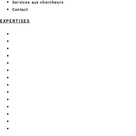
Services aux chercheurs
Contact
EXPERTISES
Chimie analytique
Data Science et Intelligence Artificielle
Économie et géographie maritime
Enzymologie et glycochimie
Exploration fonctionnelle préclinique
Génie Civil
Matériaux
Mécanique
Microalgues
Procédés d’extraction
Purification
Robotique et automatisation
Thérapie génique
Thermique