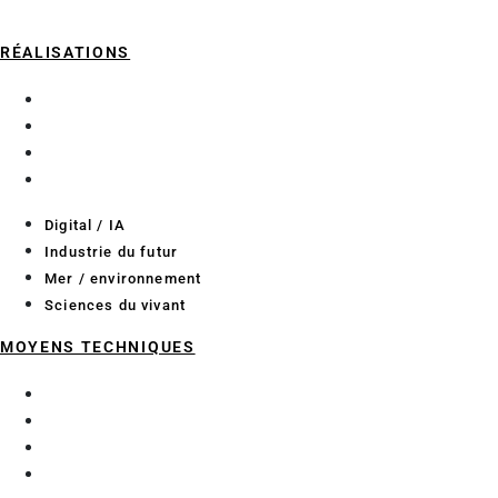
RÉALISATIONS
Digital / IA
Industrie du futur
Mer / environnement
Sciences du vivant
Digital / IA
Industrie du futur
Mer / environnement
Sciences du vivant
MOYENS TECHNIQUES
Essais pour l’industrie
Essais pour les bioprocédés
Laboratoires de recherche
Méthodologie projet