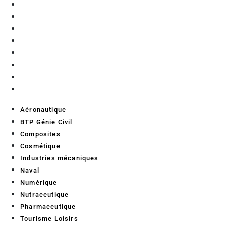
Composites
Cosmétique
Industries mécaniques
Naval
Numérique
Nutraceutique
Pharmaceutique
Tourisme Loisirs
Aéronautique
BTP Génie Civil
Composites
Cosmétique
Industries mécaniques
Naval
Numérique
Nutraceutique
Pharmaceutique
Tourisme Loisirs