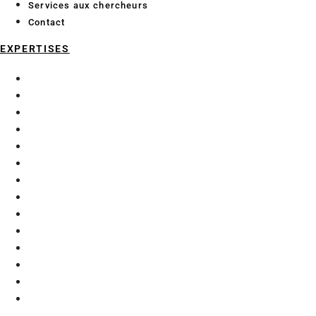
Services aux chercheurs
Contact
EXPERTISES
Chimie analytique
Data Science et Intelligence Artificielle
Économie et géographie maritime
Enzymologie et glycochimie
Exploration fonctionnelle préclinique
Génie Civil
Matériaux
Mécanique
Microalgues
Procédés d’extraction
Purification
Robotique et automatisation
Thérapie génique
Thermique