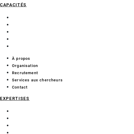
CAPACITÉS
À propos
Organisation
Recrutement
Services aux chercheurs
Contact
À propos
Organisation
Recrutement
Services aux chercheurs
Contact
EXPERTISES
Chimie analytique
Data Science et Intelligence Artificielle
Économie et géographie maritime
Enzymologie et glycochimie