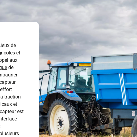
sieux de
icoles et
appel aux
ique
de
ompagner
capteur
effort
a traction
ticaux et
 capteur est
interface
s
plusieurs