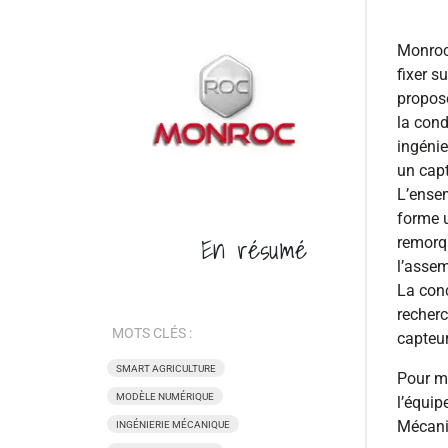
Monroc 
fixer s
propose
la cond
ingéni
un cap
L’ense
forme u
En
résumé
remorqu
l’asse
La conc
recher
MOTS CLÉS :
capteu
SMART AGRICULTURE
Pour me
MODÈLE NUMÉRIQUE
l’équip
Mécani
INGÉNIERIE MÉCANIQUE