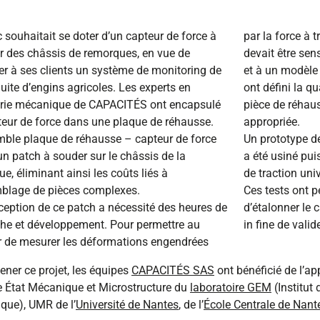
souhaitait se doter d’un capteur de force à
par la force à t
ur des châssis de remorques, en vue de
devait être sen
r à ses clients un système de monitoring de
et à un modèle
uite d’engins agricoles. Les experts en
ont défini la q
erie mécanique de CAPACITÉS ont encapsulé
pièce de réhaus
teur de force dans une plaque de réhausse.
appropriée.
mble plaque de réhausse – capteur de force
Un prototype d
n patch à souder sur le châssis de la
a été usiné pui
e, éliminant ainsi les coûts liés à
de traction uni
mblage de pièces complexes.
Ces tests ont 
eption de ce patch a nécessité des heures de
d’étalonner le c
che et développement. Pour permettre au
in fine de vali
r de mesurer les déformations engendrées
ner ce projet, les équipes
CAPACITÉS SAS
ont bénéficié de l’a
e État Mécanique et Microstructure du
laboratoire GEM
(Institut 
que), UMR de l’
Université de Nantes
, de l’
École Centrale de Nant