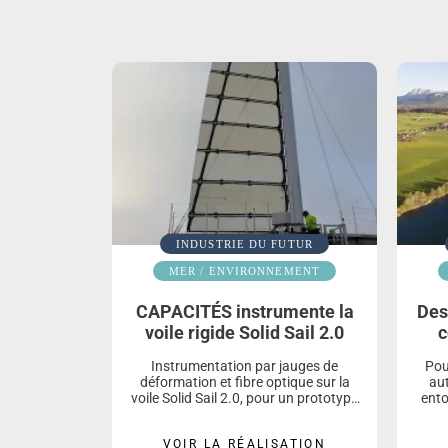
INDUSTRIE DU FUTUR
MER / ENVIRONNEMENT
CAPACITÉS instrumente la
Des
voile rigide Solid Sail 2.0
c
Instrumentation par jauges de
Pou
déformation et fibre optique sur la
aut
voile Solid Sail 2.0, pour un prototype
ento
de Chantiers de l’Atlantique.
d
mé
VOIR LA RÉALISATION
Re