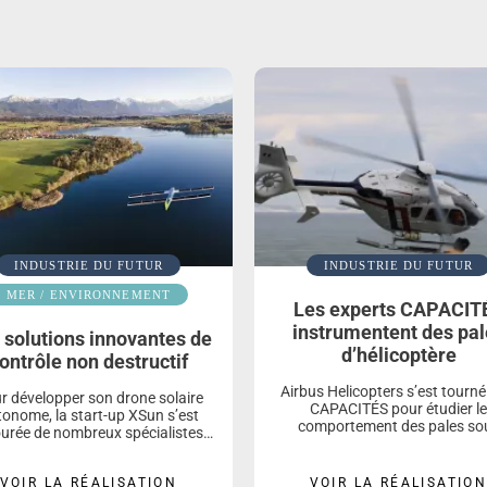
INDUSTRIE DU FUTUR
INDUSTRIE DU FUTUR
MER / ENVIRONNEMENT
Les experts CAPACIT
instrumentent des pal
 solutions innovantes de
d’hélicoptère
ontrôle non destructif
Airbus Helicopters s’est tourné
r développer son drone solaire
CAPACITÉS pour étudier le
onome, la start-up XSun s’est
comportement des pales so
urée de nombreux spécialistes,
contraintes mécaniques et alim
ont les experts en ingénierie
un modèle numérique.
canique de CAPACITÉS SAS.
VOIR LA RÉALISATION
VOIR LA RÉALISATIO
connus pour leur maitrise des