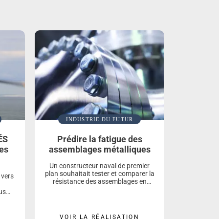
INDUSTRIE DU FUTUR
ÉS
Prédire la fatigue des
es
assemblages métalliques
Un constructeur naval de premier
plan souhaitait tester et comparer la
 vers
résistance des assemblages en
aluminium utilisés dans la
us
construction de ces infrastructures.
enter
L’entreprise s’est tournée vers
CAPACITÉS SAS pour son expertise
N
VOIR LA RÉALISATION