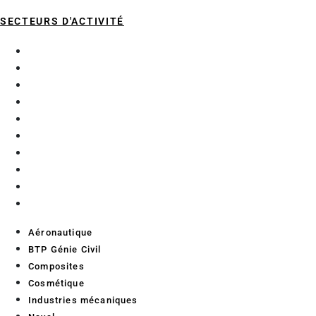
SECTEURS D'ACTIVITÉ
Aéronautique
BTP Génie Civil
Composites
Cosmétique
Industries mécaniques
Naval
Numérique
Nutraceutique
Pharmaceutique
Tourisme Loisirs
Aéronautique
BTP Génie Civil
Composites
Cosmétique
Industries mécaniques