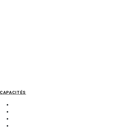
CAPACITÉS
À propos
Organisation
Recrutement
Services aux chercheurs