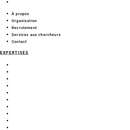
Contact
À propos
Organisation
Recrutement
Services aux chercheurs
Contact
EXPERTISES
Chimie analytique
Data Science et Intelligence Artificielle
Économie et géographie maritime
Enzymologie et glycochimie
Exploration fonctionnelle préclinique
Génie Civil
Matériaux
Mécanique
Microalgues
Procédés d’extraction