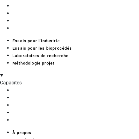
Essais pour l’industrie
Essais pour les bioprocédés
Laboratoires de recherche
Méthodologie projet
Essais pour l’industrie
Essais pour les bioprocédés
Laboratoires de recherche
Méthodologie projet
Capacités
À propos
Organisation
Recrutement
Services aux chercheurs
Contact
À propos