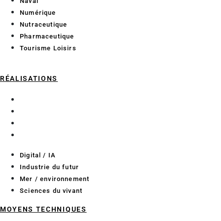
Naval
Numérique
Nutraceutique
Pharmaceutique
Tourisme Loisirs
RÉALISATIONS
Digital / IA
Industrie du futur
Mer / environnement
Sciences du vivant
Digital / IA
Industrie du futur
Mer / environnement
Sciences du vivant
MOYENS TECHNIQUES