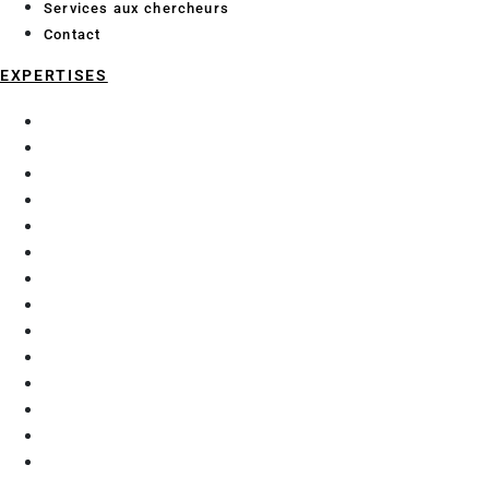
Services aux chercheurs
Contact
EXPERTISES
Chimie analytique
Data Science et Intelligence Artificielle
Économie et géographie maritime
Enzymologie et glycochimie
Exploration fonctionnelle préclinique
Génie Civil
Matériaux
Mécanique
Microalgues
Procédés d’extraction
Purification
Robotique et automatisation
Thérapie génique
Thermique