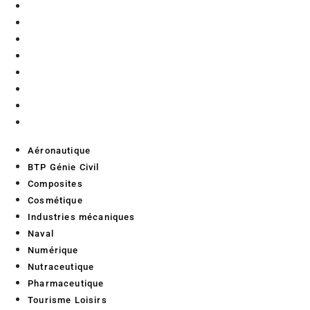
Composites
Cosmétique
Industries mécaniques
Naval
Numérique
Nutraceutique
Pharmaceutique
Tourisme Loisirs
Aéronautique
BTP Génie Civil
Composites
Cosmétique
Industries mécaniques
Naval
Numérique
Nutraceutique
Pharmaceutique
Tourisme Loisirs