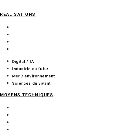
RÉALISATIONS
Digital / IA
Industrie du futur
Mer / environnement
Sciences du vivant
Digital / IA
Industrie du futur
Mer / environnement
Sciences du vivant
MOYENS TECHNIQUES
Essais pour l’industrie
Essais pour les bioprocédés
Laboratoires de recherche
Méthodologie projet