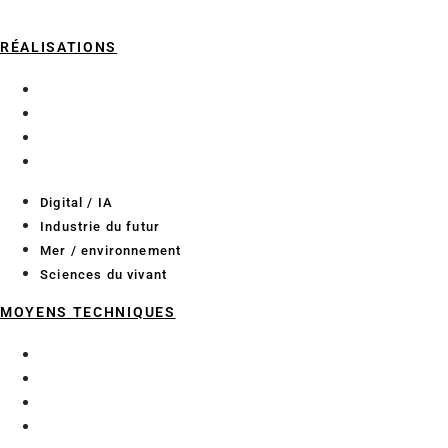
RÉALISATIONS
Digital / IA
Industrie du futur
Mer / environnement
Sciences du vivant
Digital / IA
Industrie du futur
Mer / environnement
Sciences du vivant
MOYENS TECHNIQUES
Essais pour l’industrie
Essais pour les bioprocédés
Laboratoires de recherche
Méthodologie projet