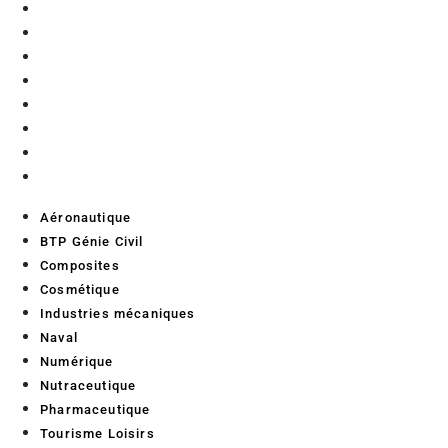
Composites
Cosmétique
Industries mécaniques
Naval
Numérique
Nutraceutique
Pharmaceutique
Tourisme Loisirs
Aéronautique
BTP Génie Civil
Composites
Cosmétique
Industries mécaniques
Naval
Numérique
Nutraceutique
Pharmaceutique
Tourisme Loisirs