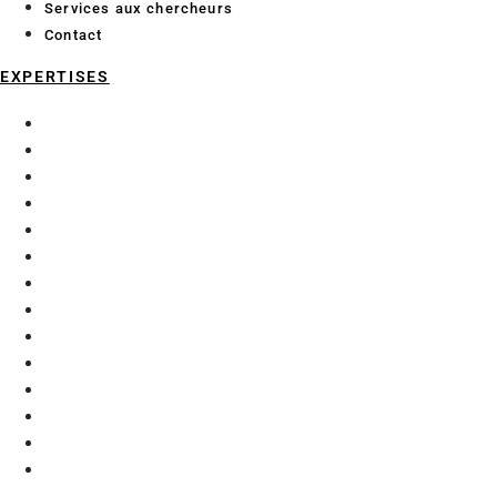
Services aux chercheurs
Contact
EXPERTISES
Chimie analytique
Data Science et Intelligence Artificielle
Économie et géographie maritime
Enzymologie et glycochimie
Exploration fonctionnelle préclinique
Génie Civil
Matériaux
Mécanique
Microalgues
Procédés d’extraction
Purification
Robotique et automatisation
Thérapie génique
Thermique