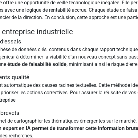
te offre une opportunité de veille technologique inégalée. Elle pe
ues avec une logique de rentabilité accrue. Chaque étude de fais
ncier de la direction. En conclusion, cette approche est une parti
ntreprise industrielle
d’essais
thèse de données clés contenus dans chaque rapport technique. 
’ingénieur à déterminer la viabilité d’un nouveau concept sans pas
 une
, minimisant ainsi le risque d’erre
étude de faisabilité solide
nts qualité
t automatique des causes racines textuelles. Cette méthode identi
r prioriser les actions correctives. Pour assurer la réussite de v
reprise.
 brevets
 de cartographier les thématiques émergentes sur le marché. C’
n expert en IA
permet de transformer cette information brut
é des recherches.