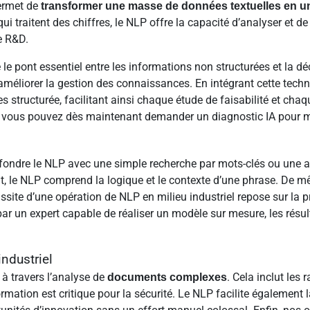
ermet de
transformer une masse de données textuelles en un
ui traitent des chiffres, le NLP offre la capacité d’analyser et d
e R&D.
e pont essentiel entre les informations non structurées et la déc
 améliorer la gestion des connaissances. En intégrant cette tec
 structurée, facilitant ainsi chaque étude de faisabilité et ch
re, vous pouvez dès maintenant demander un diagnostic IA pour me
onfondre le NLP avec une simple recherche par mots-clés ou une 
nt, le NLP comprend la logique et le contexte d’une phrase. De 
ussite d’une opération de NLP en milieu industriel repose sur la 
 un expert capable de réaliser un modèle sur mesure, les résult
ndustriel
 à travers l’analyse de
. Cela inclut les
documents complexes
ation est critique pour la sécurité. Le NLP facilite également la 