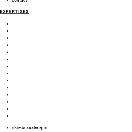
Contact
EXPERTISES
Chimie analytique
Data Science et Intelligence Artificielle
Économie et géographie maritime
Enzymologie et glycochimie
Exploration fonctionnelle préclinique
Génie Civil
Matériaux
Mécanique
Microalgues
Procédés d’extraction
Purification
Robotique et automatisation
Thérapie génique
Thermique
Chimie analytique