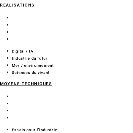
RÉALISATIONS
Digital / IA
Industrie du futur
Mer / environnement
Sciences du vivant
Digital / IA
Industrie du futur
Mer / environnement
Sciences du vivant
MOYENS TECHNIQUES
Essais pour l’industrie
Essais pour les bioprocédés
Laboratoires de recherche
Méthodologie projet
Essais pour l’industrie