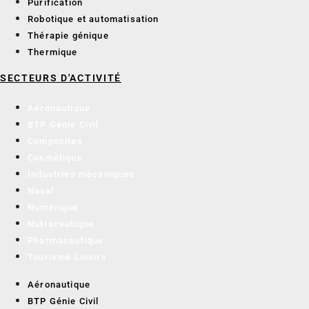
Purification
Robotique et automatisation
Thérapie génique
Thermique
SECTEURS D'ACTIVITÉ
Aéronautique
BTP Génie Civil
Composites
Cosmétique
Industries mécaniques
Naval
Numérique
Nutraceutique
Pharmaceutique
Tourisme Loisirs
Aéronautique
BTP Génie Civil