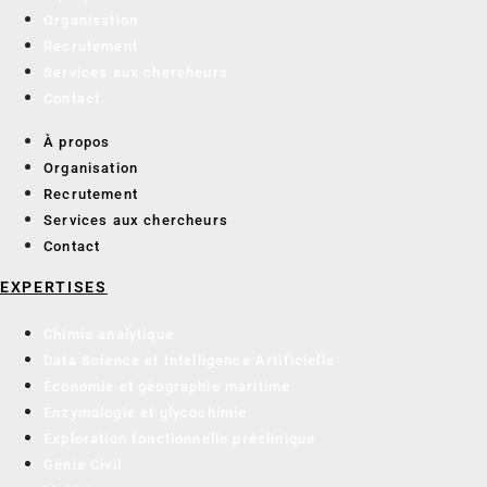
Organisation
Recrutement
Services aux chercheurs
Contact
À propos
Organisation
Recrutement
Services aux chercheurs
Contact
EXPERTISES
Chimie analytique
Data Science et Intelligence Artificielle
Économie et géographie maritime
Enzymologie et glycochimie
Exploration fonctionnelle préclinique
Génie Civil