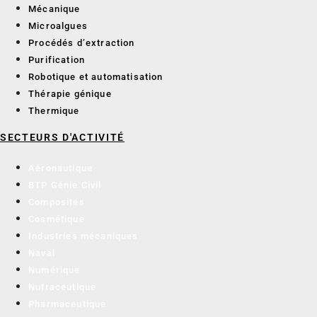
Mécanique
Microalgues
Procédés d’extraction
Purification
Robotique et automatisation
Thérapie génique
Thermique
SECTEURS D'ACTIVITÉ
Aéronautique
BTP Génie Civil
Composites
Cosmétique
Industries mécaniques
Naval
Numérique
Nutraceutique
Pharmaceutique