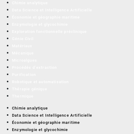
Chimie analytique
Data Science et Intelligence Artificielle
Économie et géographie maritime
Enzymologie et glycochimie
Exploration fonctionnelle préclinique
Génie Civil
Matériaux
Mécanique
Microalgues
Procédés d’extraction
Purification
Robotique et automatisation
Thérapie génique
Thermique
Chimie analytique
Data Science et Intelligence Artificielle
Économie et géographie maritime
Enzymologie et glycochimie