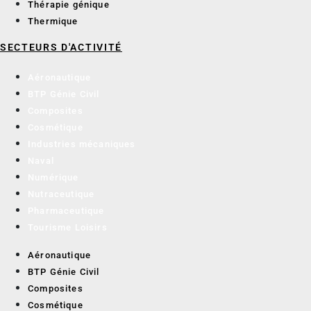
Thérapie génique
Thermique
SECTEURS D'ACTIVITÉ
Aéronautique
BTP Génie Civil
Composites
Cosmétique
Industries mécaniques
Naval
Numérique
Nutraceutique
Pharmaceutique
Tourisme Loisirs
Aéronautique
BTP Génie Civil
Composites
Cosmétique