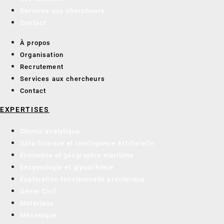
Services aux chercheurs
Contact
À propos
Organisation
Recrutement
Services aux chercheurs
Contact
EXPERTISES
Chimie analytique
Data Science et Intelligence Artificielle
Économie et géographie maritime
Enzymologie et glycochimie
Exploration fonctionnelle préclinique
Génie Civil
Matériaux
Mécanique