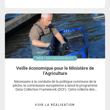
MER / ENVIRONNEMENT
Veille économique pour le Ministère de
l’Agriculture
Nécessaire à la conduite de la politique commune de la
pêche, la commission européenne a lancé le programme
Data Collection Framework (DCF). Cette collecte des
données est effectuée de façon pluriannuelle par différents
organismes afin d’évaluer la santé économique et financière
des entreprises du secteur. Missionné depuis 2008 par le
Ministère de l’Agriculture et de l’Alimentation, CAPACITÉS
VOIR LA RÉALISATION
SAS, est le seul organisme à traite…